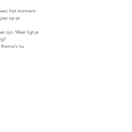
gkeer; het moment
jaar op je
 zijn. Waar ligt je
ig?
e thema's nu