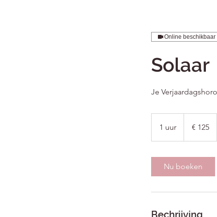
Online beschikbaar
Solaar
Je Verjaardagshor
125
euro
1 uur
1
€ 125
u
u
Nu boeken
Bechrijving