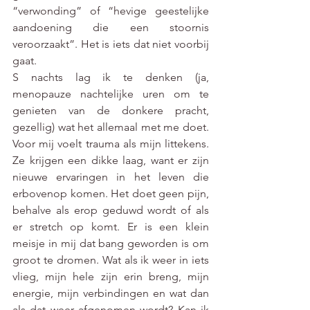
“verwonding” of “
hevige geestelijke 
aandoening die een stoornis 
veroorzaakt”. Het is iets dat niet voorbij 
gaat. 
S nachts lag ik te denken (ja, 
menopauze nachtelijke uren om te 
genieten van de donkere pracht, 
gezellig) wat het allemaal met me doet. 
Voor mij voelt trauma als mijn littekens. 
Ze krijgen een dikke laag, want er zijn 
nieuwe ervaringen in het leven die 
erbovenop komen. Het doet geen pijn, 
behalve als erop geduwd wordt of als 
er stretch op komt. 
Er is een klein 
meisje in mij dat bang geworden is om 
groot te dromen. Wat als ik weer in iets 
vlieg, mijn hele zijn erin breng, mijn 
energie, mijn verbindingen en wat dan 
als dat weer afgenomen wordt? Kan ik 